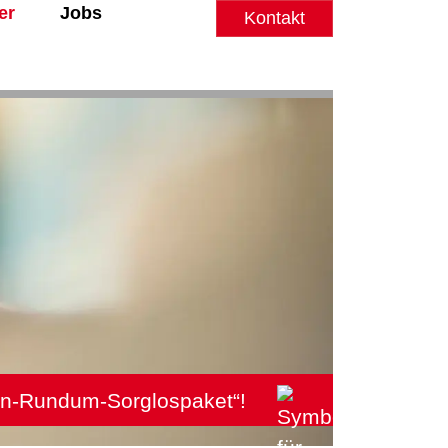
er
Jobs
Kontakt
ren-Rundum-Sorglospaket“!